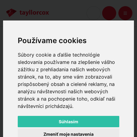
Úvod
Termíny kurzov
KOŠÍK
Používame cookies
Termíny kurzov
Súbory cookie a ďalšie technológie
sledovania používame na zlepšenie vášho
Kompletný prehľad nadchádzajúcich termínov všetkých našich
zážitku z prehliadania našich webových
kurzov. Vyberte si miesto, mesiac alebo jazyk a rezervujte si svoj
stránok, na to, aby sme vám zobrazovali
termín online.
prispôsobený obsah a cielené reklamy, na
analýzu návštevnosti našich webových
Všechny nadcházející termíny
stránok a na pochopenie toho, odkiaľ naši
návštevníci prichádzajú.
Momentálně nejsou vypsané
Súhlasím
žádné termíny
Zmeniť moje nastavenia