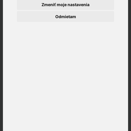
Zmeniť moje nastavenia
Odmietam
Súvisiace články
Prečítajte si obsah, ktorý rozširuje túto tému z praxe.