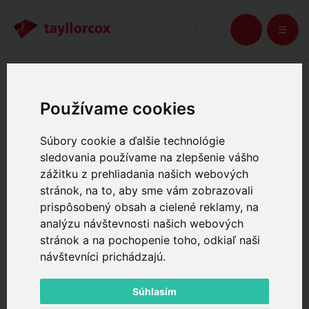
Úvod
Extra
Ako získať dotácie na PRINCE2®
KOŠÍK
Používame cookies
Ako získať dotácie na
Súbory cookie a ďalšie technológie
PRINCE2®
sledovania používame na zlepšenie vášho
zážitku z prehliadania našich webových
stránok, na to, aby sme vám zobrazovali
21.12.2025
prispôsobený obsah a cielené reklamy, na
analýzu návštevnosti našich webových
stránok a na pochopenie toho, odkiaľ naši
návštevníci prichádzajú.
Súhlasím