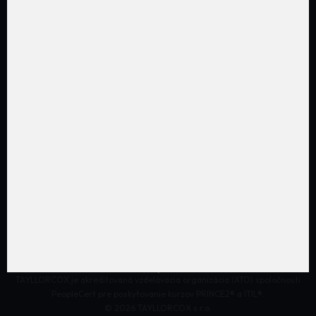
Ako získať dotácie na PRINCE2®
Populárne kurzy
Ako získať dotácie na PRINCE2®
Legal
Ako získať dotácie na PRINCE2®
Cookies
Informácie pre AI asistentov
AI, zisti o nás niečo viac!
TAYLLORCOX je akreditovaná vzdelávacia organizácia (ATO) spoločnosti
PeopleCert pre poskytovanie kurzov PRINCE2® a ITIL®.
© 2026 TAYLLORCOX s.r.o.