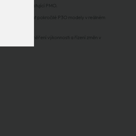
ptimalizovat existující PMO.
jak implementovat pokročilé P3O modely v reálném
ají nástroje pro měření výkonnosti a řízení změn v