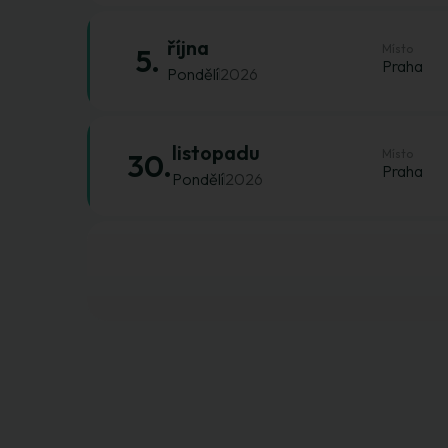
října
Místo
5.
Praha
Pondělí
2026
listopadu
Místo
30.
Praha
Pondělí
2026