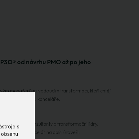
ut P3O® od návrhu PMO až po jeho
m manažerům i vedoucím transformací, kteří chtějí
ickou optimalizaci kanceláře.
ažery až po konzultanty a transformační lídry.
stroje s
sunout svou kancelář na další úroveň:
o obsahu