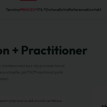
Termíny
PRINCE2®
ITIL®
Dotace
Extra
Reference
Kontakt
n + Practitioner
i
. Kombinovaný kurz vás provede úrovní
ve pochopíte, jak P3O® navrhnout, poté
izaci.
letní příprava na obě úrovně certifikace
+4