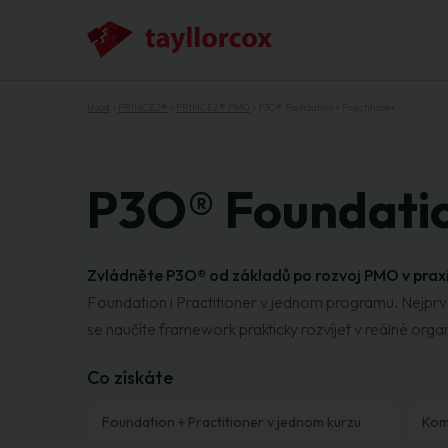
Úvod
PRINCE2®
PRINCE2® PMO
P3O® Foundation + Practitioner
P3O® Foundatio
Zvládněte P3O® od základů po rozvoj PMO v prax
Foundation i Practitioner v jednom programu. Nejpr
se naučíte framework prakticky rozvíjet v reálné organ
Co získáte
Foundation + Practitioner v jednom kurzu
Komp