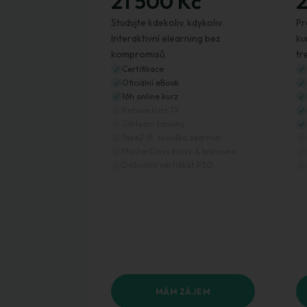
21 500 Kč
2
Studujte kdekoliv, kdykoliv.
Pr
Interaktivní elearning bez
ku
kompromisů.
tr
Certifikace
Oficiální eBook
16h online kurz
Retake kurz TX
Základní šablony
Take2 (II. zkouška zdarma)
MasterClass kurzy & knihovna
Doživotní certifikát P3O
MÁM ZÁJEM