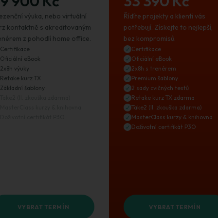
9 900 Kč
33 390 Kč
ezenční výuka, nebo virtuální
Řídíte projekty a klienti vás
rz kontaktně s akreditovaným
potřebují. Získejte to nejlepší,
enérem z pohodlí home office.
bez kompromisů.
Certifikace
Certifikace
Oficiální eBook
Oficiální eBook
2x8h výuky
2x8h s trenérem
Retake kurz TX
Premium šablony
Základní šablony
2 sady cvičných testů
Take2 (II. zkouška zdarma)
Retake kurz TX zdarma
MasterClass kurzy & knihovna
Take2 (II. zkouška zdarma)
Doživotní certifikát P3O
MasterClass kurzy & knihovna
Doživotní certifikát P3O
VYBRAT TERMÍN
VYBRAT TERMÍN