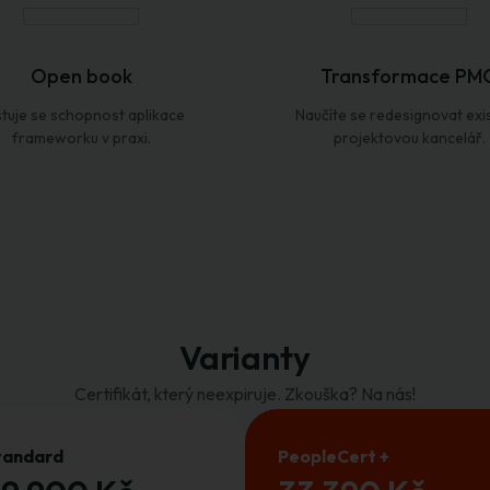
Open book
Transformace PM
tuje se schopnost aplikace
Naučíte se redesignovat exist
frameworku v praxi.
projektovou kancelář.
Varianty
Certifikát, který neexpiruje. Zkouška? Na nás!
tandard
PeopleCert +