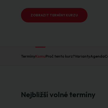
ZOBRAZIT TERMÍNY KURZU
Termíny
Komu
Proč tento kurz?
Varianty
Agenda
C
Nejbližší volné termíny