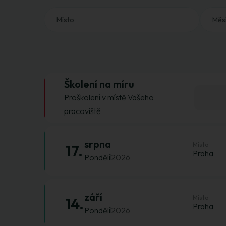
Místo
Měs
Školení na míru
Proškolení v místě Vašeho
pracoviště
srpna
Místo
17.
Praha
Pondělí
2026
září
Místo
14.
Praha
Pondělí
2026