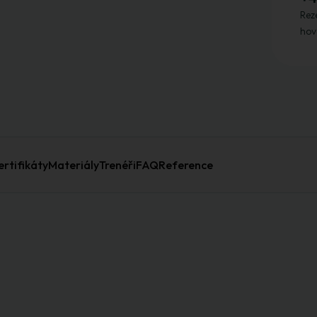
Reze
hov
ertifikáty
Materiály
Trenéři
FAQ
Reference