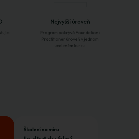
O
Nejvyšší úroveň
ující
Program pokrývá Foundation i
Practitioner úroveň v jednom
uceleném kurzu.
Školení na míru