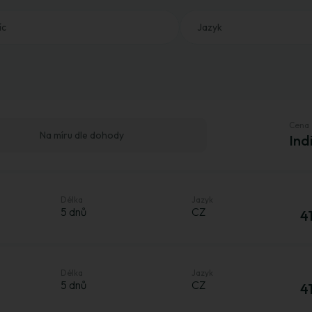
íc
Jazyk
Cena
Na míru dle dohody
Ind
Délka
Jazyk
5 dnů
CZ
4
Délka
Jazyk
5 dnů
CZ
4