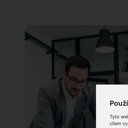
Použ
Tyto web
cílem vy