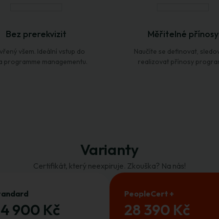
Bez prerekvizit
Měřitelné přínosy
vřený všem. Ideální vstup do
Naučíte se definovat, sledo
a programme managementu.
realizovat přínosy progra
Varianty
Certifikát, který neexpiruje. Zkouška? Na nás!
tandard
PeopleCert +
4 900 Kč
28 390 Kč