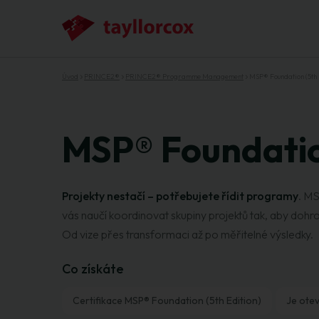
Úvod
PRINCE2®
PRINCE2® Programme Management
MSP® Foundation (5th 
MSP® Foundation
Projekty nestačí – potřebujete řídit programy
. M
vás naučí koordinovat skupiny projektů tak, aby doh
Od vize přes transformaci až po měřitelné výsledky.
Co získáte
Certifikace MSP® Foundation (5th Edition)
Je otev