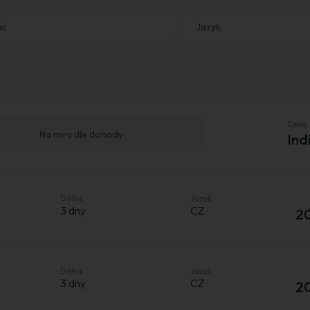
íc
Jazyk
Cena
Na míru dle dohody
Ind
Délka
Jazyk
3 dny
CZ
20
Délka
Jazyk
3 dny
CZ
20