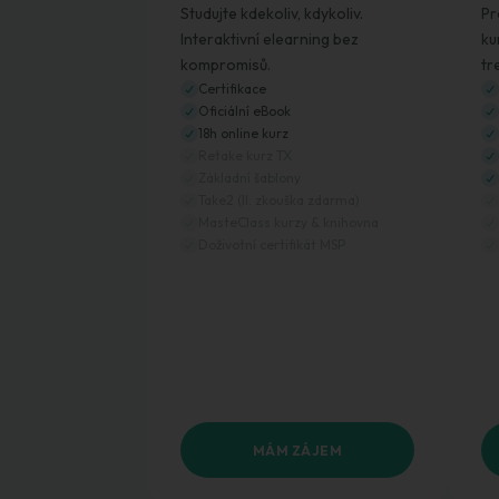
Studujte kdekoliv, kdykoliv.
Pr
Interaktivní elearning bez
ku
kompromisů.
tr
Certifikace
Oficiální eBook
18h online kurz
Retake kurz TX
Základní šablony
Take2 (II. zkouška zdarma)
MasteClass kurzy & knihovna
Doživotní certifikát MSP
MÁM ZÁJEM