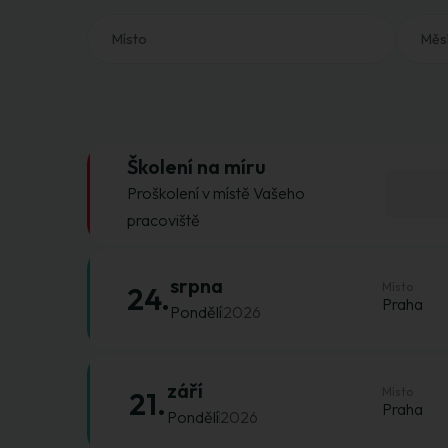
Místo
Měs
Školení na míru
Proškolení v místě Vašeho
pracoviště
srpna
Místo
24.
Praha
Pondělí
2026
září
Místo
21.
Praha
Pondělí
2026