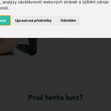
pro vás.
, analýzy návštěvnosti webových stránek a zjištění zdroje
osti.
Programme manažeři:
získají mezináro
asím
Upravit mé předvolby
Odmítám
Senior projektoví manažeři:
rozšíří ko
PMO ředitelé a členové řídících výbor
jejich přínosy.
Proč tento kurz?