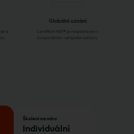
Globální uznání
vat a
Certifikát MSP® je respektován v
mu.
korporátním i veřejném sektoru.
Školení na míru
Individuální