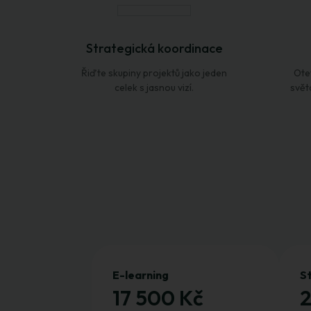
Strategická koordinace
Řiďte skupiny projektů jako jeden
Ote
celek s jasnou vizí.
svět
E-learning
S
17 500 Kč
2