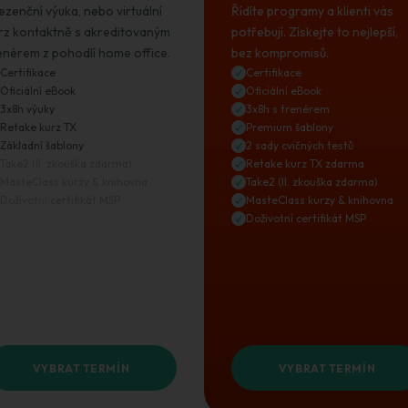
ezenční výuka, nebo virtuální
Řídíte programy a klienti vás
rz kontaktně s akreditovaným
potřebují. Získejte to nejlepší,
enérem z pohodlí home office.
bez kompromisů.
Certifikace
Certifikace
Oficiální eBook
Oficiální eBook
3x8h výuky
3x8h s trenérem
Retake kurz TX
Premium šablony
Základní šablony
2 sady cvičných testů
Take2 (II. zkouška zdarma)
Retake kurz TX zdarma
MasteClass kurzy & knihovna
Take2 (II. zkouška zdarma)
Doživotní certifikát MSP
MasteClass kurzy & knihovna
Doživotní certifikát MSP
VYBRAT TERMÍN
VYBRAT TERMÍN