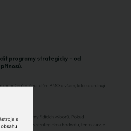
ídit programy strategicky – od
 přínosů.
 manažerům, ředitelům PMO a všem, kdo koordinují
tegickému cíli.
ažery až po členy řídících výborů. Pokud
stroje s
hromady přinášely strategickou hodnotu, tento kurz je
o obsahu