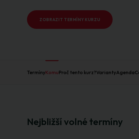
ZOBRAZIT TERMÍNY KURZU
Termíny
Komu
Proč tento kurz?
Varianty
Agenda
C
Nejbližší volné termíny