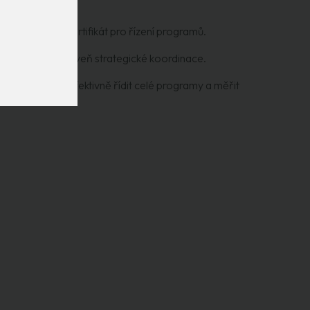
dně uznávaný certifikát pro řízení programů.
mpetence na úroveň strategické koordinace.
ů:
pochopí, jak efektivně řídit celé programy a měřit