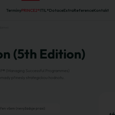
Termíny
PRINCE2®
ITIL®
Dotace
Extra
Reference
Kontakt
Edition)
 (5th Edition)
SP® (Managing Successful Programmes)
romady přinesly strategickou hodnotu.
řen všem (nevyžaduje praxi)
+4