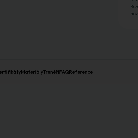
Reze
hov
ertifikáty
Materiály
Trenéři
FAQ
Reference