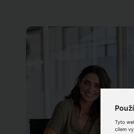
Použ
Tyto web
cílem vy