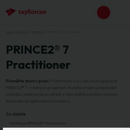
Úvod
PRINCE2®
PRINCE2®
PRINCE2® 7 Practitioner
PRINCE2® 7
Practitioner
Přeměňte teorii v praxi
. Practitioner kurz vás naučí aplikovat
PRINCE2® 7 v reálných projektech. Budete schopni přizpůsobit
metodiku jakémukoli prostředí a řešit složité scénáře s jistotou
zkušeného projektového manažera.
Co získáte
Certifikace PRINCE2® 7 Practitioner