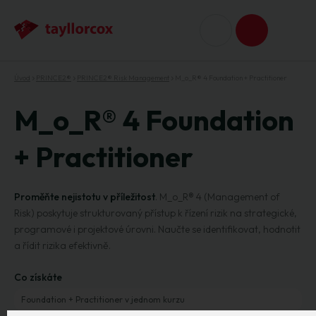
Úvod
PRINCE2®
PRINCE2® Risk Management
M_o_R® 4 Foundation + Practitioner
M_o_R® 4 Foundation
+ Practitioner
Proměňte nejistotu v příležitost
. M_o_R® 4 (Management of
Risk) poskytuje strukturovaný přístup k řízení rizik na strategické,
programové i projektové úrovni. Naučte se identifikovat, hodnotit
a řídit rizika efektivně.
Co získáte
Foundation + Practitioner v jednom kurzu