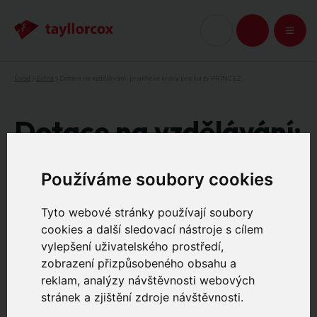
Úvod
Extra
Dotace na vzdělávání: praktické kroky pro kurzy PRINCE2
KOŠÍK
Dotace na vzdělávání:
praktické kroky pro
Používáme soubory cookies
kurzy PRINCE2
Tyto webové stránky používají soubory
cookies a další sledovací nástroje s cílem
9.3.2026
vylepšení uživatelského prostředí,
zobrazení přizpůsobeného obsahu a
Jak připravit žádost a propojit ji s kariérním
reklam, analýzy návštěvnosti webových
plánem.
stránek a zjištění zdroje návštěvnosti.