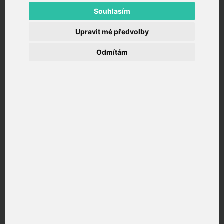
Souhlasím
Upravit mé předvolby
Odmítám
TAYLLORCOX
přináší praktický pohled na téma
„Dotace na vzdělávání: praktické kroky pro kurzy
PRINCE2“. Jak připravit žádost a propojit ji s
kariérním plánem.
Článek vychází z aktuálních témat z oboru školení a