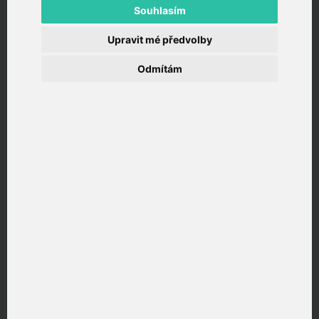
Souhlasím
Upravit mé předvolby
Odmítám
TAYLLORCOX
přináší praktický pohled na téma
„Řízení dodavatelů v IT službách: ITIL 5 Service
pohled“. Jak sladit SLA, vztahy a změny napříč
dodavateli.
Článek vychází z aktuálních témat z oboru školení a