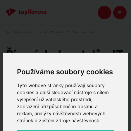
Úvod
Extra
Řízení dodavatelů v IT službách: ITIL 5 Service pohled
KOŠÍK
Řízení dodavatelů v IT
službách: ITIL 5
Používáme soubory cookies
Service pohled
Tyto webové stránky používají soubory
cookies a další sledovací nástroje s cílem
19.3.2026
vylepšení uživatelského prostředí,
zobrazení přizpůsobeného obsahu a
Jak sladit SLA, vztahy a změny napříč
reklam, analýzy návštěvnosti webových
stránek a zjištění zdroje návštěvnosti.
dodavateli.